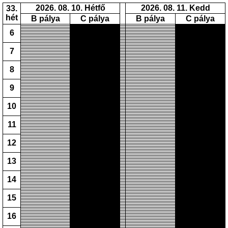
2026. 08. 10. Hétfő
2026. 08. 11. Kedd
33.
hét
B pálya
C pálya
B pálya
C pálya
6
7
8
9
10
11
12
13
14
15
16