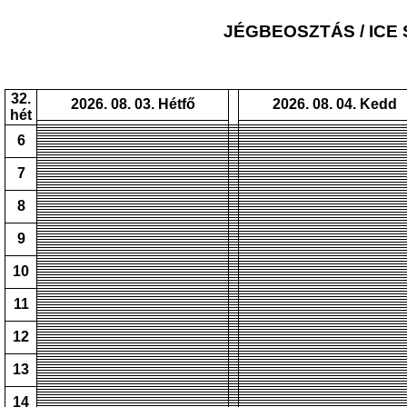
JÉGBEOSZTÁS / ICE
32.
2026. 08. 03. Hétfő
2026. 08. 04. Kedd
hét
6
7
8
9
10
11
12
13
14